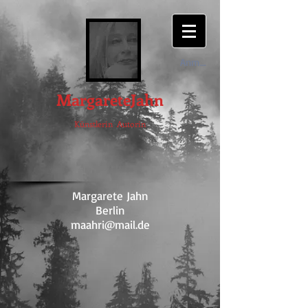
Anmelden
MargareteJahn
Künstlerin Autorin
Margarete Jahn
Berlin
maahri@mail.de