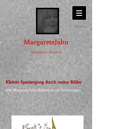
Anmelden
MargareteJahn
Künstlerin Autorin
Kleiner Spaziergang durch meine Bilder
©by Margarete Jahn Malereien und Zeichnungen