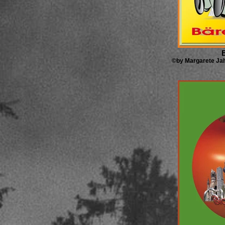
©by Margarete Jah