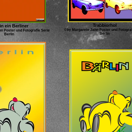
Trabbiorhol
in ein Berliner
©by Margarete Jahn Poster und Fotograf
n Poster und Fotografie Serie
Berlin
Berlin