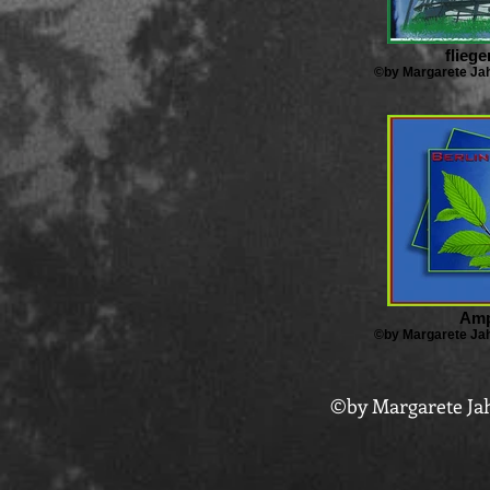
flieg
©by Margarete Jah
Amp
©by Margarete Jah
©by Margarete Jah