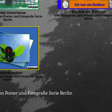
Ich war ein Berliner
ende Untertasse
©by Margarete Jahn Poster und Fotograf
n Poster und Fotografie Serie
Berlin
Berlin
elmännchen
n Poster und Fotografie Serie
Berlin
n Poster und Fotografie Serie Berlin