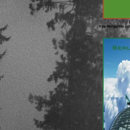
©by Margarete Jah