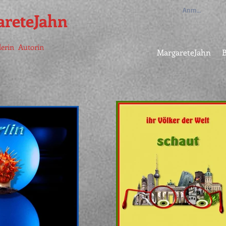
Anmelden
reteJahn
lerin Autorin
MargareteJahn