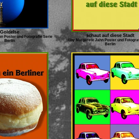
Goldelse
schaut auf diese Stadt
n Poster und Fotografie Serie
©by Margarete Jahn Poster und Fotograf
Berlin
Berlin