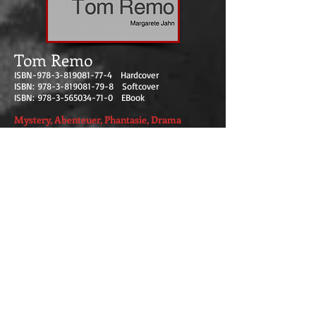
Tom Remo
ISBN-978-3-819081-77-4 Hardcover
ISBN:
978-3-819081-79-8
Softcover
ISBN:
978-3-565034-71-0
EBook
Mystery, Abenteuer, Phantasie, Drama
Es war eine Nacht, wie sie in Geschichten
über das Unheimliche erzählt wird: der
Himmel verhangen, kein Mond, keine
Sterne, nur ein schweres Dunkel, das auf die
Welt herabzudrücken schien. In einer
kleinen, abgelegenen Datscha am Rande
eines dichten Waldes versammelten sich
vier ungleiche Seelen – Ann, Alex, Tom und
Hansen. Was sie zusammenführte, war
mehr als Freundschaft oder Familie; es war
ein unausgesprochenes Schicksal, das sie in
diese einsame Nacht geführt hatte.