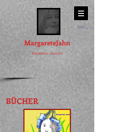
Anmelden
MargareteJahn
Künstlerin Autorin
BÜCHER