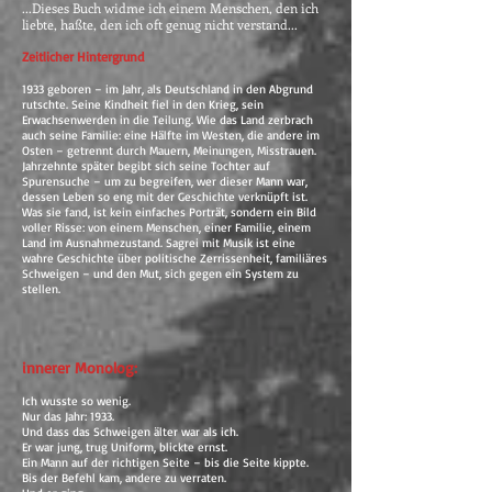
...Dieses Buch widme ich einem Menschen, den ich
liebte, haßte, den ich oft genug nicht verstand...
Zeitlicher Hintergrund
1933 geboren – im Jahr, als Deutschland in den Abgrund
rutschte. Seine Kindheit fiel in den Krieg, sein
Erwachsenwerden in die Teilung. Wie das Land zerbrach
auch seine Familie: eine Hälfte im Westen, die andere im
Osten – getrennt durch Mauern, Meinungen, Misstrauen.
Jahrzehnte später begibt sich seine Tochter auf
Spurensuche – um zu begreifen, wer dieser Mann war,
dessen Leben so eng mit der Geschichte verknüpft ist.
Was sie fand, ist kein einfaches Porträt, sondern ein Bild
voller Risse: von einem Menschen, einer Familie, einem
Land im Ausnahmezustand. Sagrei mit Musik ist eine
wahre Geschichte über politische Zerrissenheit, familiäres
Schweigen – und den Mut, sich gegen ein System zu
stellen.
innerer Monolog:
Ich wusste so wenig.
Nur das Jahr: 1933.
Und dass das Schweigen älter war als ich.
Er war jung, trug Uniform, blickte ernst.
Ein Mann auf der richtigen Seite – bis die Seite kippte.
Bis der Befehl kam, andere zu verraten.