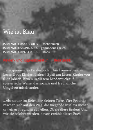
Wie ist Blau
ISBN:
978-3-8442-9378-4
- Taschenbuch
ISBN:
978-3-565196-49-4
- gebundenes Buch
ISBN:
978-3-8197-1373 -6
- EBook
Kinder- und Jugendliteratur →
Belletristik
...ein spannendes Kinderbuch. Hier können Sie das
Lesen Ihres Kindes fördern! Spaß am Lesen. Kinder von
6 -12 Jahren, lernen in diesem Kinderbuch auf
spielerische Weise, das soziale und freundliche
Umgehen miteinander.
...Abenteuer im Reich der kleinen Tiere. Vier Freunde
machen sich auf den Weg, die ﬂiegende Insel zu suchen,
um einer Freundin zu helfen. Ob sie diese ﬁnden? Und
wie sie belohnt werden, davon erzählt dieses Buch