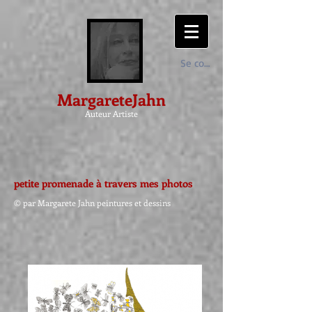
Se connecter
MargareteJahn
Auteur Artiste
petite promenade à travers mes photos
© par Margarete Jahn peintures et dessins