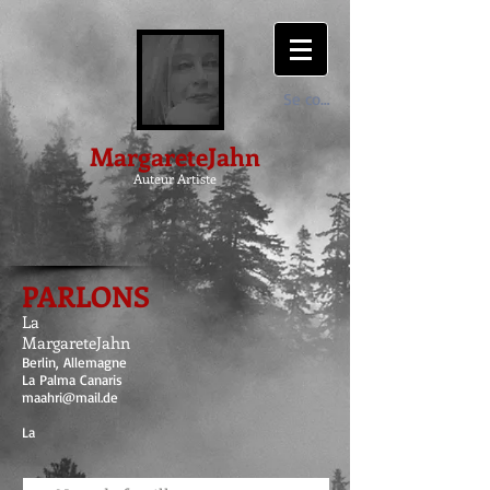
Se connecter
MargareteJahn
Auteur Artiste
PARLONS
La
MargareteJahn
Berlin, Allemagne
La Palma Canaris
maahri@mail.de
La